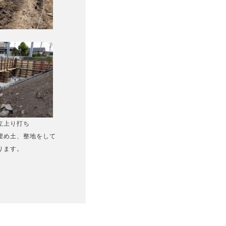
立上り打ち
埋め土、整地をして
ります。